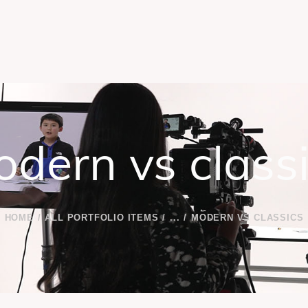
dern vs class
HOME
ALL PORTFOLIO ITEMS
...
MODERN VS CLASSICS