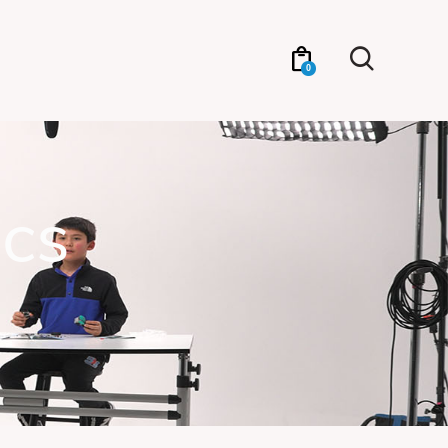
0
ics