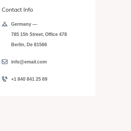
Contact Info
Germany —
785 15h Street, Office 478
Berlin, De 81566
info@email.com
+1 840 841 25 69