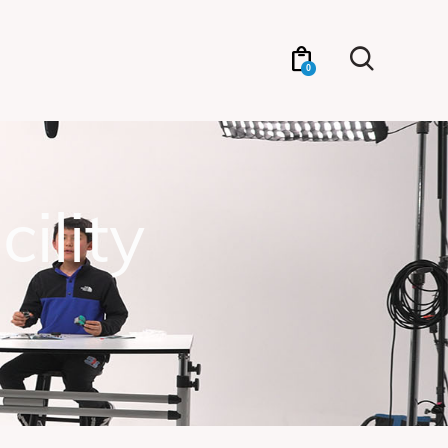
0
ility