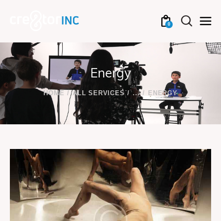
0
Energy
HOME
ALL SERVICES
...
ENERGY