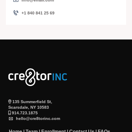
info@email.com
+1 840 841 25 69
135 Summerfield St,
Scarsdale, NY 10583
914.723.1875
hello@cre8torinc.com
Home
|
Team
|
Enrollment
|
Contact Us
|
FAQs